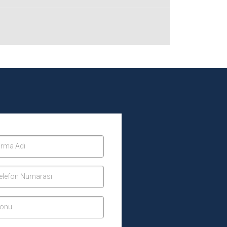
irma Adı
elefon Numarası
onu