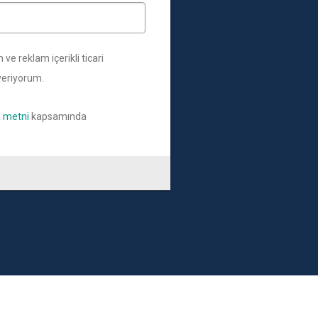
ve reklam içerikli ticari
 veriyorum.
a metni
kapsamında
R