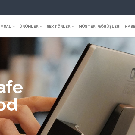
MSAL
ÜRÜNLER
SEKTÖRLER
MÜŞTERİ GÖRÜŞLERİ
HAB
afe
ood