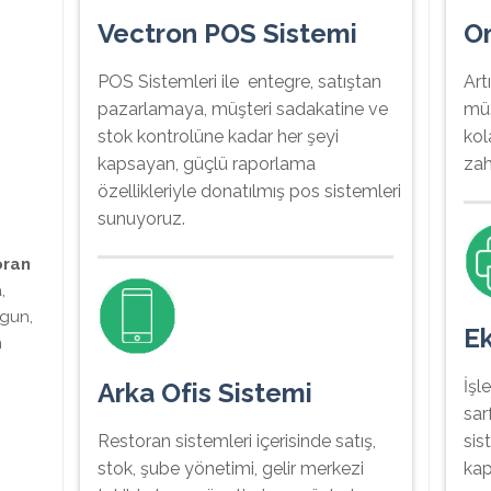
Vectron POS Sistemi
O
POS Sistemleri ile entegre, satıştan
Art
pazarlamaya, müşteri sadakatine ve
müş
stok kontrolüne kadar her şeyi
kol
kapsayan, güçlü raporlama
zah
özellikleriyle donatılmış pos sistemleri
sunuyoruz.
oran
,
ygun,
Ek
n
İşl
Arka Ofis Sistemi
sar
Restoran sistemleri içerisinde satış,
sist
stok, şube yönetimi, gelir merkezi
kap