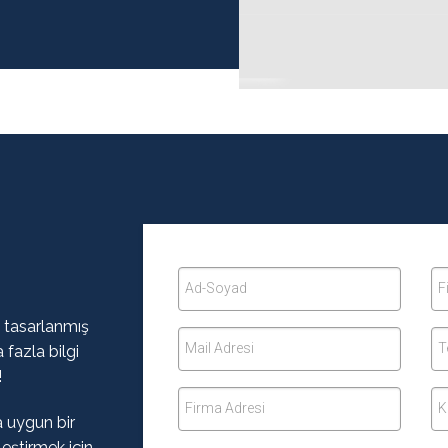
Ad-Soyad
F
 tasarlanmış
Mail Adresi
T
fazla bilgi
!
Firma Adresi
K
a uygun bir
ştirmek için