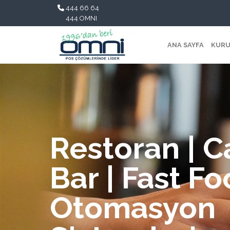
444 66 64
444 OMNI
ANA SAYFA
KURU
Restoran | C
Bar | Fast F
Otomasyon