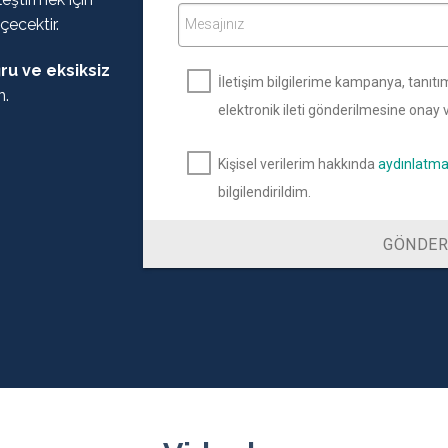
çecektir.
Mesajınız
ğru ve eksiksiz
İletişim bilgilerime kampanya, tanıtım 
n.
elektronik ileti gönderilmesine onay
Kişisel verilerim hakkında
aydınlatm
bilgilendirildim.
GÖNDE