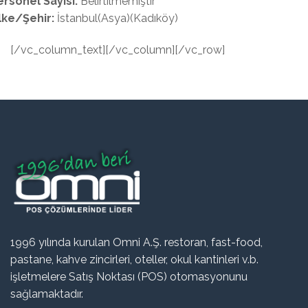
ersonel Sayısı:
Belirtilmemiştir
lke/Şehir:
İstanbul(Asya)(Kadıköy)
[/vc_column_text][/vc_column][/vc_row]
1996 yılında kurulan Omni A.Ş. restoran, fast-food,
pastane, kahve zincirleri, oteller, okul kantinleri v.b.
işletmelere Satış Noktası (POS) otomasyonunu
sağlamaktadır.