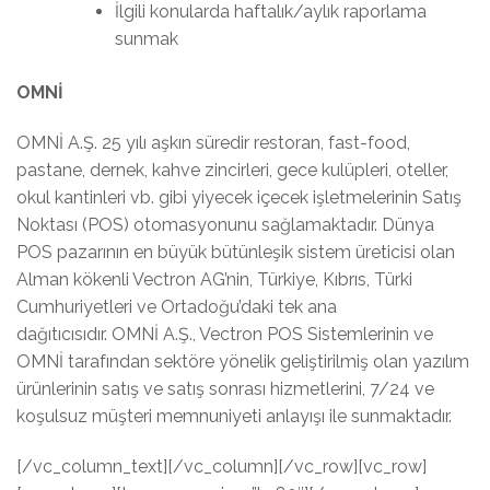
İlgili konularda haftalık/aylık raporlama
sunmak
OMNİ
OMNİ A.Ş. 25 yılı aşkın süredir restoran, fast-food,
pastane, dernek, kahve zincirleri, gece kulüpleri, oteller,
okul kantinleri vb. gibi yiyecek içecek işletmelerinin Satış
Noktası (POS) otomasyonunu sağlamaktadır. Dünya
POS pazarının en büyük bütünleşik sistem üreticisi olan
Alman kökenli Vectron AG’nin, Türkiye, Kıbrıs, Türki
Cumhuriyetleri ve Ortadoğu’daki tek ana
dağıtıcısıdır. OMNİ A.Ş., Vectron POS Sistemlerinin ve
OMNİ tarafından sektöre yönelik geliştirilmiş olan yazılım
ürünlerinin satış ve satış sonrası hizmetlerini, 7/24 ve
koşulsuz müşteri memnuniyeti anlayışı ile sunmaktadır.
[/vc_column_text][/vc_column][/vc_row][vc_row]