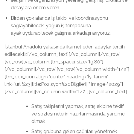
İletişim ve organizasyon yeteneği gelişmiş, dikkatli ve
detaylara önem veren
Birden çok alanda iş takibi ve koordinasyonu
sağlayabilecek, yoğun iş temposuna
ayak uydurabilecek çalışma arkadaşı arıyoruz.
İstanbul Anadolu yakasında ikamet eden adaylar tercih
edilecektir.[/vc_column_text][/vc_column][/vc_row]
[vc_row][vc_column][tm_spacer size=”lg:80″]
[/vc_column][/vc_row][vc_row][vc_column width=”1/2″]
[tm_box_icon align=”center” heading=”İş Tanımı”
link=”url:%23|title:Pozisyon%20Bilgileri||” image=”2029″]
[/vc_column][vc_column width=”1/2″][vc_column_text]
Satış takiplerini yapmak, satış ekibine teklif
ve sözleşmelerin hazırlanmasında yardımcı
olmak
Satış grubuna gelen çağrıları yönetmek