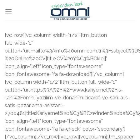
[vc_row][vc_column width=”1/2″][tm_button
full_wide=”1″
button=”url:mailto%3Ainfo%40omni.com.tr%3Fsubjec
%20Online%20CV|title:CV%20Y%C3%BCkle||”
icon_align=”left” icon_type=”fontawesome”
icon_fontawesome=”fa fa-download”][/vc_column]
[vc_column width=”1/2″][tm_button full_wide=”1″
button=”url:https%3A%2F%2Fwww.kariyer.net%2Fis-
ilani%2Fomni-yazilim-ve-donanim-ticaret-ve-san-a-s-
satis-pazarlama-asistani-
2700481|title:Kariyer.net%20%C3%BCzerinden%20ba%C5%9
icon_align=”left” icon_type=”fontawesome”
icon_fontawesome=”fa fa-check” color=”secondary”]
[/vc_column][/vc_row][vc_row][vc_column][tm_spacer