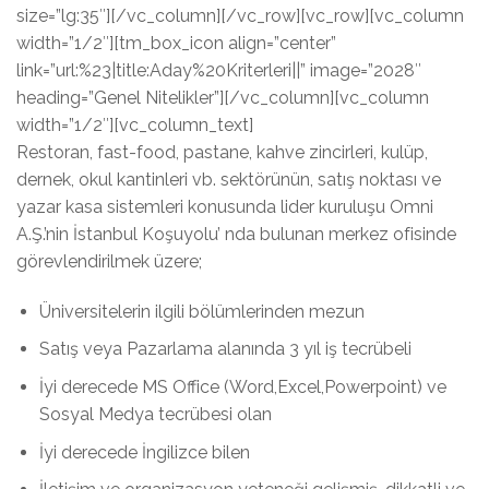
size=”lg:35″][/vc_column][/vc_row][vc_row][vc_column
width=”1/2″][tm_box_icon align=”center”
link=”url:%23|title:Aday%20Kriterleri||” image=”2028″
heading=”Genel Nitelikler”][/vc_column][vc_column
width=”1/2″][vc_column_text]
Restoran, fast-food, pastane, kahve zincirleri, kulüp,
dernek, okul kantinleri vb. sektörünün, satış noktası ve
yazar kasa sistemleri konusunda lider kuruluşu Omni
A.Ş.’nin İstanbul Koşuyolu’ nda bulunan merkez ofisinde
görevlendirilmek üzere;
Üniversitelerin ilgili bölümlerinden mezun
Satış veya Pazarlama alanında 3 yıl iş tecrübeli
İyi derecede MS Office (Word,Excel,Powerpoint) ve
Sosyal Medya tecrübesi olan
İyi derecede İngilizce bilen