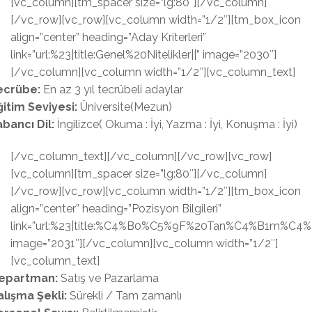
[vc_column][tm_spacer size=”lg:80″][/vc_column]
[/vc_row][vc_row][vc_column width=”1/2″][tm_box_icon
align=”center” heading=”Aday Kriterleri”
link=”url:%23|title:Genel%20Nitelikler||” image=”2030″]
[/vc_column][vc_column width=”1/2″][vc_column_text]
ecrübe:
En az 3 yıl tecrübeli adaylar
ğitim Seviyesi:
Üniversite(Mezun)
abancı Dil:
İngilizce( Okuma : İyi, Yazma : İyi, Konuşma : İyi)
[/vc_column_text][/vc_column][/vc_row][vc_row]
[vc_column][tm_spacer size=”lg:80″][/vc_column]
[/vc_row][vc_row][vc_column width=”1/2″][tm_box_icon
align=”center” heading=”Pozisyon Bilgileri”
link=”url:%23|title:%C4%B0%C5%9F%20Tan%C4%B1m%C4%B
image=”2031″][/vc_column][vc_column width=”1/2″]
[vc_column_text]
epartman:
Satış ve Pazarlama
alışma Şekli:
Sürekli / Tam zamanlı