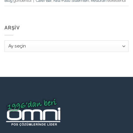
Blog
gönderildi
|
Cafe/Bar
,
Fast-Food Sistemleri
,
Restoran
etiketlendi
ARŞIV
Arşiv