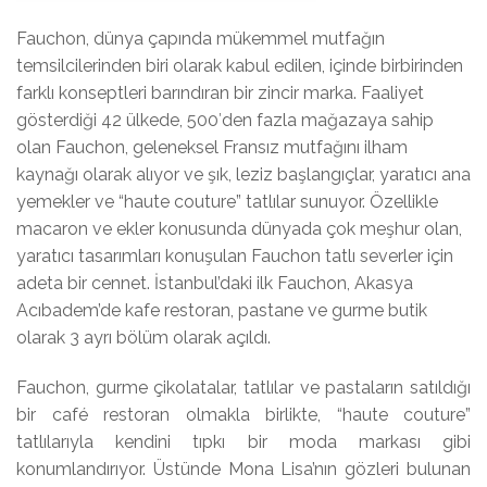
Fauchon, dünya çapında mükemmel mutfağın
temsilcilerinden biri olarak kabul edilen, içinde birbirinden
farklı konseptleri barındıran bir zincir marka. Faaliyet
gösterdiği 42 ülkede, 500′den fazla mağazaya sahip
olan Fauchon, geleneksel Fransız mutfağını ilham
kaynağı olarak alıyor ve şık, leziz başlangıçlar, yaratıcı ana
yemekler ve “haute couture” tatlılar sunuyor. Özellikle
macaron ve ekler konusunda dünyada çok meşhur olan,
yaratıcı tasarımları konuşulan Fauchon tatlı severler için
adeta bir cennet. İstanbul’daki ilk Fauchon, Akasya
Acıbadem’de kafe restoran, pastane ve gurme butik
olarak 3 ayrı bölüm olarak açıldı.
Fauchon, gurme çikolatalar, tatlılar ve pastaların satıldığı
bir café restoran olmakla birlikte, “haute couture”
tatlılarıyla kendini tıpkı bir moda markası gibi
konumlandırıyor. Üstünde Mona Lisa’nın gözleri bulunan