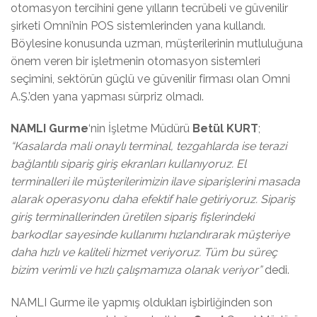
otomasyon tercihini gene yılların tecrübeli ve güvenilir
şirketi Omni’nin POS sistemlerinden yana kullandı.
Böylesine konusunda uzman, müşterilerinin mutluluğuna
önem veren bir işletmenin otomasyon sistemleri
seçimini, sektörün güçlü ve güvenilir firması olan Omni
A.Ş.’den yana yapması sürpriz olmadı.
NAMLI Gurme
‘nin İşletme Müdürü
Betül KURT
;
“Kasalarda mali onaylı terminal, tezgahlarda ise terazi
bağlantılı sipariş giriş ekranları kullanıyoruz. El
terminalleri ile müşterilerimizin ilave siparişlerini masada
alarak operasyonu daha efektif hale getiriyoruz. Sipariş
giriş terminallerinden üretilen sipariş fişlerindeki
barkodlar sayesinde kullanımı hızlandırarak müşteriye
daha hızlı ve kaliteli hizmet veriyoruz. Tüm bu süreç
bizim verimli ve hızlı çalışmamıza olanak veriyor”
dedi.
NAMLI Gurme ile yapmış oldukları işbirliğinden son