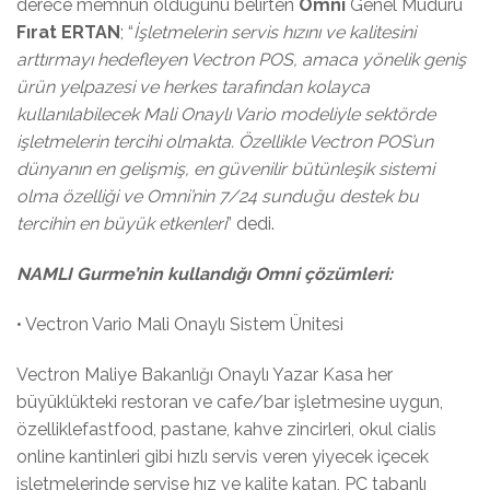
derece memnun olduğunu belirten
Omni
Genel Müdürü
Fırat ERTAN
; “
İşletmelerin servis hızını ve kalitesini
arttırmayı hedefleyen Vectron POS, amaca yönelik geniş
ürün yelpazesi ve herkes tarafından kolayca
kullanılabilecek Mali Onaylı Vario modeliyle sektörde
işletmelerin tercihi olmakta. Özellikle Vectron POS’un
dünyanın en gelişmiş, en güvenilir bütünleşik sistemi
olma özelliği ve Omni’nin 7/24 sunduğu destek bu
tercihin en büyük etkenleri
” dedi.
NAMLI Gurme’nin kullandığı Omni çözümleri:
• Vectron Vario Mali Onaylı Sistem Ünitesi
Vectron Maliye Bakanlığı Onaylı Yazar Kasa her
büyüklükteki restoran ve cafe/bar işletmesine uygun,
özelliklefastfood, pastane, kahve zincirleri, okul cialis
online kantinleri gibi hızlı servis veren yiyecek içecek
işletmelerinde servise hız ve kalite katan, PC tabanlı