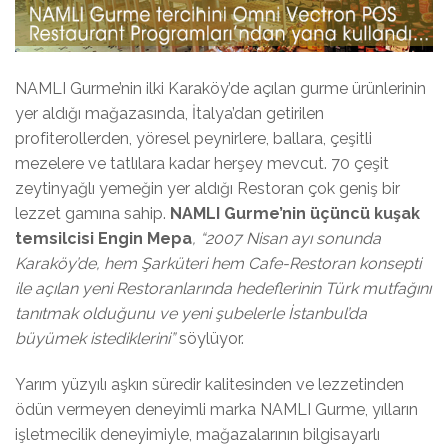
NAMLI Gurme’nin ilki Karaköy’de açılan gurme ürünlerinin
yer aldığı mağazasında, İtalya’dan getirilen
profiterollerden, yöresel peynirlere, ballara, çeşitli
mezelere ve tatlılara kadar herşey mevcut. 70 çeşit
zeytinyağlı yemeğin yer aldığı Restoran çok geniş bir
lezzet gamına sahip.
NAMLI Gurme’nin üçüncü kuşak
temsilcisi Engin Mepa
, “2007 Nisan ayı sonunda
Karaköy’de, hem Şarküteri hem Cafe-Restoran konsepti
ile açılan yeni Restoranlarında hedeflerinin Türk mutfağını
tanıtmak olduğunu ve yeni şubelerle İstanbul’da
büyümek istediklerini”
söylüyor.
Yarım yüzyılı aşkın süredir kalitesinden ve lezzetinden
ödün vermeyen deneyimli marka NAMLI Gurme, yılların
işletmecilik deneyimiyle, mağazalarının bilgisayarlı