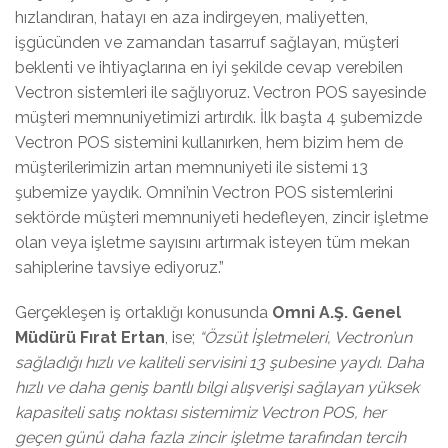
hızlandıran, hatayı en aza indirgeyen, maliyetten,
işgücünden ve zamandan tasarruf sağlayan, müşteri
beklenti ve ihtiyaçlarına en iyi şekilde cevap verebilen
Vectron sistemleri ile sağlıyoruz. Vectron POS sayesinde
müşteri memnuniyetimizi artırdık. İlk başta 4 şubemizde
Vectron POS sistemini kullanırken, hem bizim hem de
müşterilerimizin artan memnuniyeti ile sistemi 13
şubemize yaydık. Omni’nin Vectron POS sistemlerini
sektörde müşteri memnuniyeti hedefleyen, zincir işletme
olan veya işletme sayısını artırmak isteyen tüm mekan
sahiplerine tavsiye ediyoruz.”
Gerçekleşen iş ortaklığı konusunda
Omni A.Ş. Genel
Müdürü Fırat Ertan
, ise;
“Özsüt İşletmeleri, Vectron’un
sağladığı hızlı ve kaliteli servisini 13 şubesine yaydı. Daha
hızlı ve daha geniş bantlı bilgi alışverişi sağlayan yüksek
kapasiteli satış noktası sistemimiz Vectron POS, her
geçen günü daha fazla zincir işletme tarafından tercih