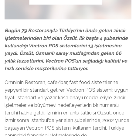
Bugün 79 Restoranıyla Türkiye’nin önde gelen zincir
işletmelerinden biri olan Özsüt, ilk başta 4 şubesinde
kullandığı Vectron POS sistemlerini 13 işletmesine
yaydı. Özsüt, Osmanlı saray mutfağından gelen 66
yıllık lezzetlerini, Vectron POS’un sağladığı kaliteli ve
hızlı servisle müşterilerine tattırıyor.
Omni’nin Restoran, cafe/bar, fast food sistemlerine
yepyeni bir standart getiren Vectron POS sistemi; uygun
fiyatı, standart ve yazar kasa onaylı modelleriyle, zincir
işletmeler ve büyümeyi hedefleyenlerin bir numaralı
tercihi haline geldi. İzmir’in en ünlü tatlıcısı Özsüt, önce
İzmir sonra İstanbul’da yer alan şubelerinde, 2002 yılında
başlayan Vectron POS sistemi kullanım tercihi, Türkiye
çapındaki franchise işletmelerinde de