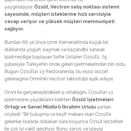
yaygınlaşıyor.
Özsüt, Vectron satış noktası sistemi
sayesinde, müşteri isteklerine hızlı servisiyle
cevap veriyor ve yüksek müşteri memnuniyeti
sağlıyor.
Bundan 66 yıl önce İzmir Kemeraltı’nda küçük bir
dükkanda yoğurt, kaymak ve kazandibi satarak
işletmeciliğe başlayan Sefer Usta’nın Özsüt’ü, 79
şubesiyle Türkiye’nin önde gelen işletmelerinden biri oldu.
Bugün Özsüt’ün 13 Restoranında, bu eşsiz lezzet
geleneğine Omni’nin Vectron teknolojisi eşlik ediyor.
Omni ile gerçekleştirdikleri iş ortaklığını, Özsüt’ün 13
işletmesine yaydıklarını belirten
Özsüt İşletmeleri
Ortağı ve Genel Müdürü İbrahim Urlulu
şunları
söyledi: “Bir buluşma ve keyif mekanı olan Özsüt’e
gelenler, burada oldukları süre boyunca Özsüt lezzetleri
ile çok iyi vakit geçiriyor. Bunu; servis ve işleyişi