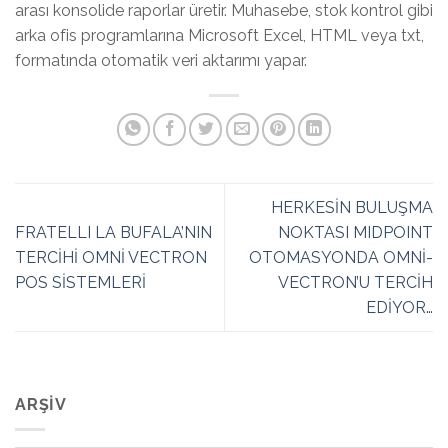
arası konsolide raporlar üretir. Muhasebe, stok kontrol gibi
arka ofis programlarına Microsoft Excel, HTML veya txt,
formatında otomatik veri aktarımı yapar.
HERKESİN BULUŞMA
FRATELLI LA BUFALA’NIN
NOKTASI MIDPOINT
TERCİHİ OMNİ VECTRON
OTOMASYONDA OMNİ-
POS SİSTEMLERİ
VECTRON’U TERCİH
EDİYOR…
ARŞIV