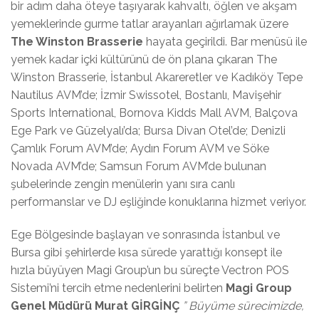
bir adım daha öteye taşıyarak kahvaltı, öğlen ve akşam
yemeklerinde gurme tatlar arayanları ağırlamak üzere
The Winston Brasserie
hayata geçirildi. Bar menüsü ile
yemek kadar içki kültürünü de ön plana çıkaran The
Winston Brasserie, İstanbul Akareretler ve Kadıköy Tepe
Nautilus AVM’de; İzmir Swissotel, Bostanlı, Mavişehir
Sports International, Bornova Kidds Mall AVM, Balçova
Ege Park ve Güzelyalı’da; Bursa Divan Otel’de; Denizli
Çamlık Forum AVM’de; Aydın Forum AVM ve Söke
Novada AVM’de; Samsun Forum AVM’de bulunan
şubelerinde zengin menülerin yanı sıra canlı
performanslar ve DJ eşliğinde konuklarına hizmet veriyor.
Ege Bölgesinde başlayan ve sonrasında İstanbul ve
Bursa gibi şehirlerde kısa sürede yarattığı konsept ile
hızla büyüyen Magi Group’un bu süreçte Vectron POS
Sistemi’ni tercih etme nedenlerini belirten
Magi Group
Genel Müdürü Murat GİRGİNÇ
” Büyüme sürecimizde,