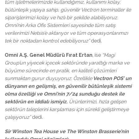
tüm işletmelerimizde kullandığımız, kullanımı kolay,
bütünleşik yapıya sahip, güvenilir Vectron terminaller ile
siparişlerimizi kolay ve hızlı bir şekilde alabiliyoruz.
Omni’nin Arka Ofis Sistemleri sayesinde tüm satış
verilerimizi Netsis’e aktarıyor ve tüm operasyonlarımızı
tek bir noktadan kontrol edebiliyoruz”
dedi.
Omni A.Ş. Genel Müdürü Fırat Ertan
, ise
“Magi
Group’un yiyecek içecek sektöründe yarattığı marka ve
büyüme sürecinde en pratik, en kaliteli çözümleri
sunmaktan gurur duyuyoruz. Özellikle
Vectron POS’ un
dünyanın en gelişmiş, en güvenilir bütünleşik sistemi
olma özelliği ve Omni’nin 7/24 sunduğu destek ile
sektörün en iddialı ismiyiz.
Ürünlerimizi, hızla gelişen
sektörün taleplerini karşılaması için sürekli geliştirmeye
çalışıyoruz”
dedi.
Sir Winston Tea House ve The Winston Brasserie’nin