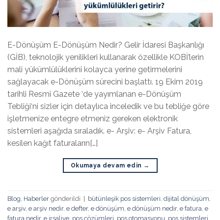
E-Dönüşüm E-Dönüşüm Nedir? Gelir İdaresi Başkanlığı
(GİB), teknolojik yenilikleri kullanarak özellikle KOBİ’lerin
mali yükümlülüklerini kolayca yerine getirmelerini
sağlayacak e-Dönüşüm sürecini başlattı. 19 Ekim 2019
tarihli Resmî Gazete ‘de yayımlanan e-Dönüşüm
Tebliği‘ni sizler için detaylıca inceledik ve bu tebliğe göre
işletmenize entegre etmeniz gereken elektronik
sistemleri aşağıda sıraladık. e- Arşiv: e- Arşiv Fatura,
kesilen kağıt faturaların[…]
Okumaya devam edin
→
Blog
,
Haberler
gönderildi
|
bütünleşik pos sistemleri
,
dijital dönüşüm
,
e arşiv
,
e arşiv nedir
,
e defter
,
e dönüşüm
,
e dönüşüm nedir
,
e fatura
,
e
fatura nedir
,
e irsaliye
,
pos çözümleri
,
pos otomasyonu
,
pos sistemleri