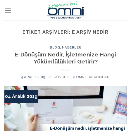
ETIKET ARŞIVLERI:
E ARŞIV NEDIR
BLOG
,
HABERLER
E-Dönüşüm Nedir, İşletmenize Hangi
Yükümlülükleri Getirir?
4 ARALIK 2019
’' TE GÖNDERILDI
OMNI
TARAFINDAN
04 Aralık 2019