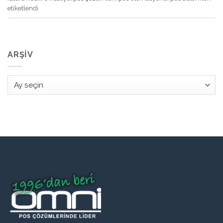
etiketlendi
ARŞIV
Arşiv