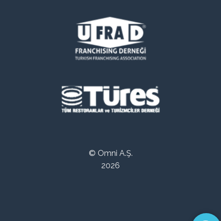
© Omni A.Ş.
2026