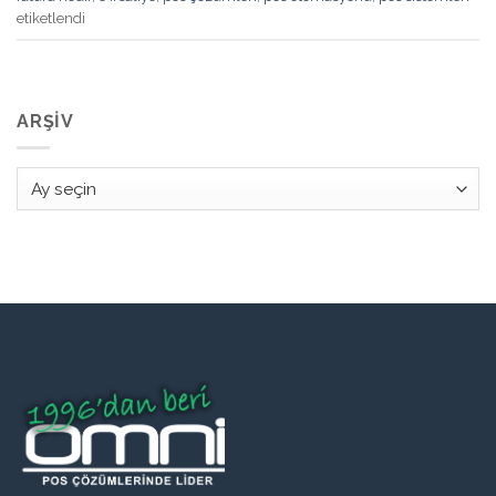
etiketlendi
ARŞIV
Arşiv