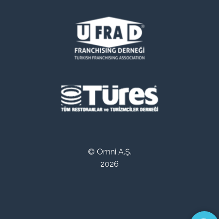
© Omni A.Ş.
2026