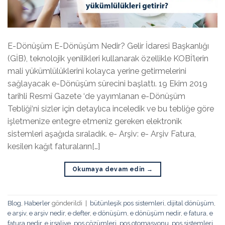
E-Dönüşüm E-Dönüşüm Nedir? Gelir İdaresi Başkanlığı
(GİB), teknolojik yenilikleri kullanarak özellikle KOBİ’lerin
mali yükümlülüklerini kolayca yerine getirmelerini
sağlayacak e-Dönüşüm sürecini başlattı. 19 Ekim 2019
tarihli Resmî Gazete ‘de yayımlanan e-Dönüşüm
Tebliği‘ni sizler için detaylıca inceledik ve bu tebliğe göre
işletmenize entegre etmeniz gereken elektronik
sistemleri aşağıda sıraladık. e- Arşiv: e- Arşiv Fatura,
kesilen kağıt faturaların[…]
Okumaya devam edin
→
Blog
,
Haberler
gönderildi
|
bütünleşik pos sistemleri
,
dijital dönüşüm
,
e arşiv
,
e arşiv nedir
,
e defter
,
e dönüşüm
,
e dönüşüm nedir
,
e fatura
,
e
fatura nedir
,
e irsaliye
,
pos çözümleri
,
pos otomasyonu
,
pos sistemleri