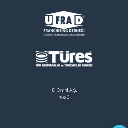
© Omni A.Ş.
2026