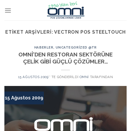
ETIKET ARŞIVLERI:
VECTRON POS STEELTOUCH
HABERLER
,
UNCATEGORIZED @TR
OMNİ’DEN RESTORAN SEKTÖRÜNE
ÇELİK GİBİ GÜÇLÜ ÇÖZÜMLER…
15 AĞUSTOS 2009
’' TE GÖNDERILDI
OMNI
TARAFINDAN
15 Ağustos 2009