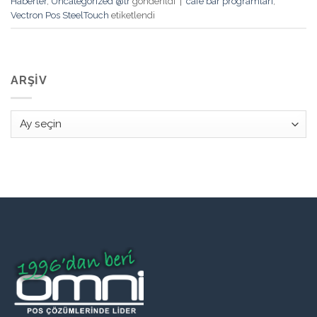
Haberler
,
Uncategorized @tr
gönderildi
|
cafe bar programları
,
Vectron Pos SteelTouch
etiketlendi
ARŞIV
Arşiv