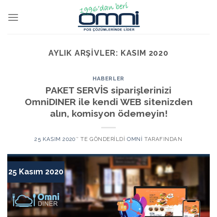
AYLIK ARŞIVLER:
KASIM 2020
HABERLER
PAKET SERVİS siparişlerinizi
OmniDINER ile kendi WEB sitenizden
alın, komisyon ödemeyin!
25 KASIM 2020
’' TE GÖNDERILDI
OMNI
TARAFINDAN
25 Kasım 2020