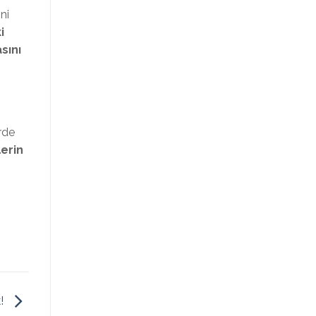
ni
i
sını
rde
lerin
k!