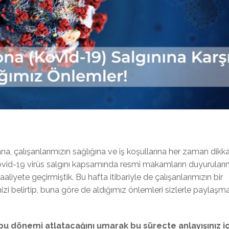
 çalışanlarımızın sağlığına ve iş koşullarına her zaman dikk
vid-19 virüs salgını kapsamında resmi makamların duyuruları
liyete geçirmiştik. Bu hafta itibariyle de çalışanlarımızın bir
i belirtip, buna göre de aldığımız önlemleri sizlerle paylaşm
 bu dönemi atlatacağını umarak bu süreçte anlayışınız iç