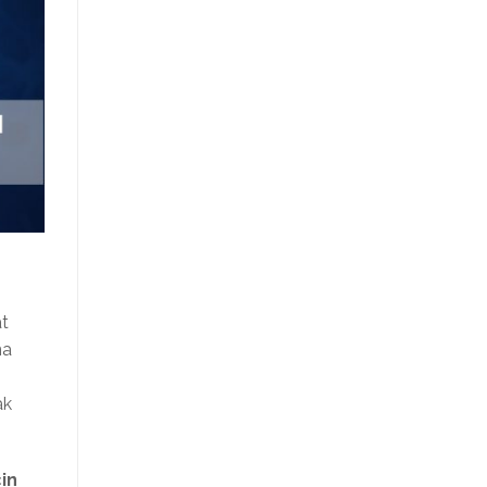
at
na
ak
in