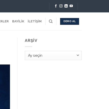
ERLER
BAYİLİK
İLETİŞİM
DEMO AL
ARŞIV
Arşiv