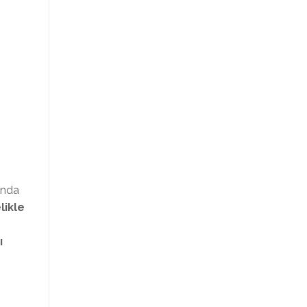
unda
likle
ı