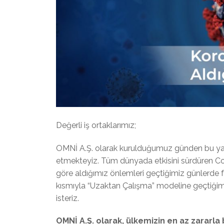
Değerli iş ortaklarımız;
OMNİ A.Ş. olarak kurulduğumuz günden bu yana,
etmekteyiz. Tüm dünyada etkisini sürdüren Co
göre aldığımız önlemleri geçtiğimiz günlerde faa
kısmıyla “Uzaktan Çalışma” modeline geçtiğimiz
isteriz.
OMNİ A.Ş. olarak, ülkemizin en az zararla