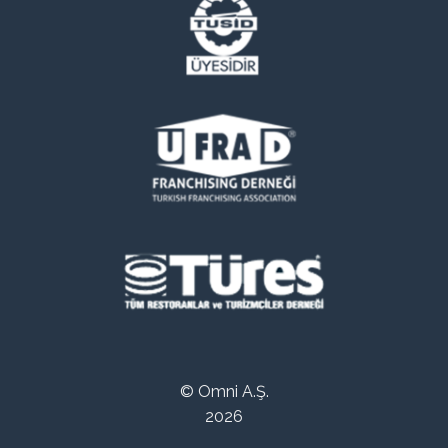
© Omni A.Ş.
2026