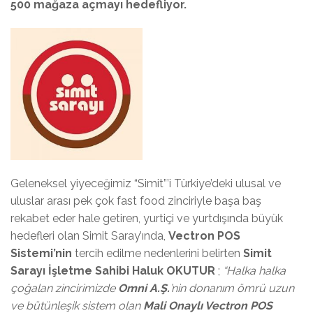
500 mağaza açmayı hedefliyor.
Geleneksel yiyeceğimiz “Simit”’i Türkiye’deki ulusal ve
uluslar arası pek çok fast food zinciriyle başa baş
rekabet eder hale getiren, yurtiçi ve yurtdışında büyük
hedefleri olan Simit Saray’ında,
Vectron POS
Sistemi’nin
tercih edilme nedenlerini belirten
Simit
Sarayı İşletme Sahibi Haluk OKUTUR
;
“Halka halka
çoğalan zincirimizde
Omni A.Ş.
’nin donanım ömrü uzun
ve bütünleşik sistem olan
Mali Onaylı Vectron POS