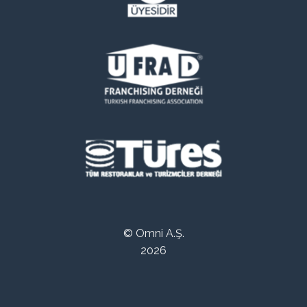
© Omni A.Ş.
2026