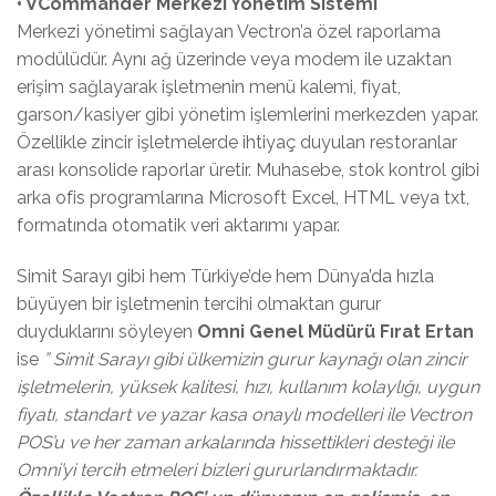
• VCommander Merkezi Yönetim Sistemi
Merkezi yönetimi sağlayan Vectron’a özel raporlama
modülüdür. Aynı ağ üzerinde veya modem ile uzaktan
erişim sağlayarak işletmenin menü kalemi, fiyat,
garson/kasiyer gibi yönetim işlemlerini merkezden yapar.
Özellikle zincir işletmelerde ihtiyaç duyulan restoranlar
arası konsolide raporlar üretir. Muhasebe, stok kontrol gibi
arka ofis programlarına Microsoft Excel, HTML veya txt,
formatında otomatik veri aktarımı yapar.
Simit Sarayı gibi hem Türkiye’de hem Dünya’da hızla
büyüyen bir işletmenin tercihi olmaktan gurur
duyduklarını söyleyen
Omni Genel Müdürü Fırat Ertan
ise
” Simit Sarayı gibi ülkemizin gurur kaynağı olan zincir
işletmelerin, yüksek kalitesi, hızı, kullanım kolaylığı, uygun
fiyatı, standart ve yazar kasa onaylı modelleri ile Vectron
POS’u ve her zaman arkalarında hissettikleri desteği ile
Omni’yi tercih etmeleri bizleri gururlandırmaktadır.