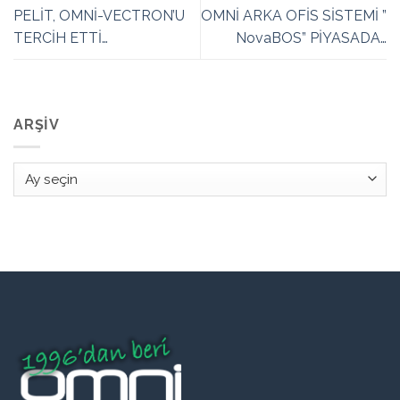
PELİT, OMNİ-VECTRON’U
OMNİ ARKA OFİS SİSTEMİ ”
TERCİH ETTİ…
NovaBOS” PİYASADA…
ARŞIV
Arşiv