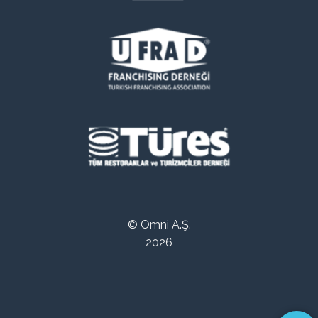
© Omni A.Ş.
2026