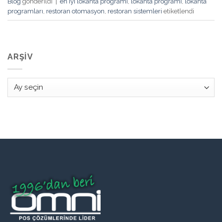
Blog
gönderildi
|
en iyi lokanta programı
,
lokanta programı
,
lokanta
programları
,
restoran otomasyon
,
restoran sistemleri
etiketlendi
ARŞIV
Arşiv