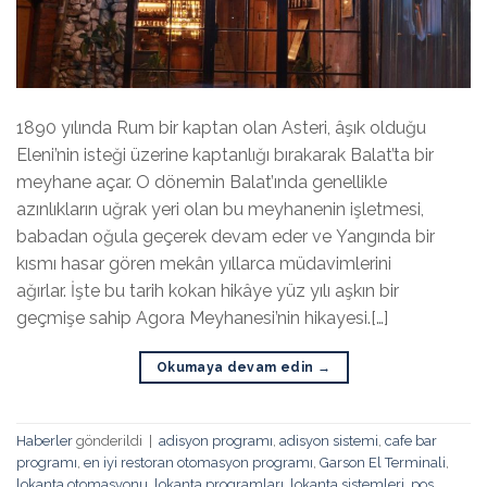
1890 yılında Rum bir kaptan olan Asteri, âşık olduğu
Eleni’nin isteği üzerine kaptanlığı bırakarak Balat’ta bir
meyhane açar. O dönemin Balat’ında genellikle
azınlıkların uğrak yeri olan bu meyhanenin işletmesi,
babadan oğula geçerek devam eder ve Yangında bir
kısmı hasar gören mekân yıllarca müdavimlerini
ağırlar. İşte bu tarih kokan hikâye yüz yılı aşkın bir
geçmişe sahip Agora Meyhanesi’nin hikayesi.[…]
Okumaya devam edin
→
Haberler
gönderildi
|
adisyon programı
,
adisyon sistemi
,
cafe bar
programı
,
en iyi restoran otomasyon programı
,
Garson El Terminali
,
lokanta otomasyonu
,
lokanta programları
,
lokanta sistemleri
,
pos