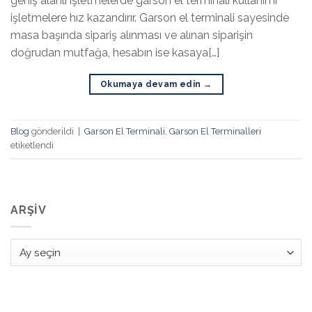
geniş alanlı işletmelerde garson el terminali kullanımı
işletmelere hız kazandırır. Garson el terminali sayesinde
masa başında sipariş alınması ve alınan siparişin
doğrudan mutfağa, hesabın ise kasaya[…]
Okumaya devam edin
→
Blog
gönderildi
|
Garson El Terminali
,
Garson El Terminalleri
etiketlendi
ARŞIV
Arşiv