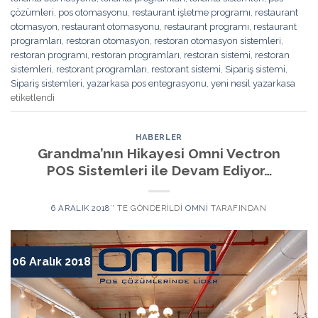
çözümleri
,
pos otomasyonu
,
restaurant işletme programı
,
restaurant
otomasyon
,
restaurant otomasyonu
,
restaurant programı
,
restaurant
programları
,
restoran otomasyon
,
restoran otomasyon sistemleri
,
restoran programı
,
restoran programları
,
restoran sistemi
,
restoran
sistemleri
,
restorant programları
,
restorant sistemi
,
Sipariş sistemi
,
Sipariş sistemleri
,
yazarkasa pos entegrasyonu
,
yeni nesil yazarkasa
etiketlendi
HABERLER
Grandma’nın Hikayesi Omni Vectron
POS Sistemleri ile Devam Ediyor…
6 ARALIK 2018
’' TE GÖNDERILDI
OMNI
TARAFINDAN
06 Aralık 2018