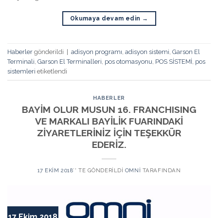
Okumaya devam edin
→
Haberler
gönderildi
|
adisyon programı
,
adisyon sistemi
,
Garson El
Terminali
,
Garson El Terminalleri
,
pos otomasyonu
,
POS SİSTEMİ
,
pos
sistemleri
etiketlendi
HABERLER
BAYİM OLUR MUSUN 16. FRANCHISING
VE MARKALI BAYİLİK FUARINDAKİ
ZİYARETLERİNİZ İÇİN TEŞEKKÜR
EDERİZ.
17 EKIM 2018
’' TE GÖNDERILDI
OMNI
TARAFINDAN
17 Ekim 2018