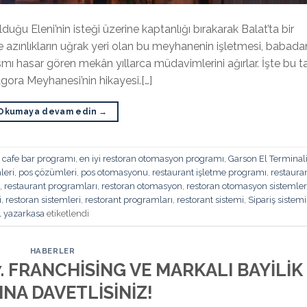
duğu Eleni’nin isteği üzerine kaptanlığı bırakarak Balat’ta bir
 azınlıkların uğrak yeri olan bu meyhanenin işletmesi, babada
ı hasar gören mekân yıllarca müdavimlerini ağırlar. İşte bu ta
Agora Meyhanesi’nin hikayesi.[…]
Okumaya devam edin
→
,
cafe bar programı
,
en iyi restoran otomasyon programı
,
Garson El Terminal
leri
,
pos çözümleri
,
pos otomasyonu
,
restaurant işletme programı
,
restaura
,
restaurant programları
,
restoran otomasyon
,
restoran otomasyon sistemler
i
,
restoran sistemleri
,
restorant programları
,
restorant sistemi
,
Sipariş sistemi
l yazarkasa
etiketlendi
HABERLER
 FRANCHİSİNG VE MARKALI BAYİLİK
NA DAVETLİSİNİZ!