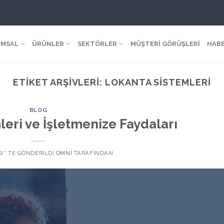
MSAL
ÜRÜNLER
SEKTÖRLER
MÜŞTERİ GÖRÜŞLERİ
HAB
ETIKET ARŞIVLERI:
LOKANTA SISTEMLERI
BLOG
leri ve İşletmenize Faydaları
0
’' TE GÖNDERILDI
OMNI
TARAFINDAN