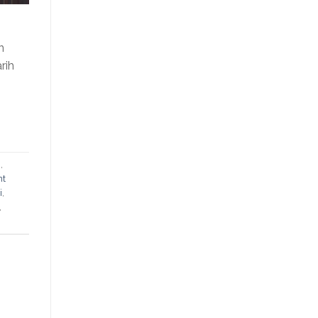
n
rih
i
,
nt
i
,
,