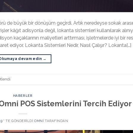
ektörü de büyük bir dönüşüm geçirdi. Artık neredeyse sokak aras
er kâğıt adisyonla değil, lokanta sistemleri kullanılarak alınıy
isyon kaçaklarının maliyetleri arttırması, işletmelerde iyi bir re
t ediyor. Lokanta Sistemleri Nedir, Nasıl Çalışır? Lokanta[…]
Okumaya devam edin
→
tlendi
HABERLER
mni POS Sistemlerini Tercih Ediyor
19
’' TE GÖNDERILDI
OMNI
TARAFINDAN