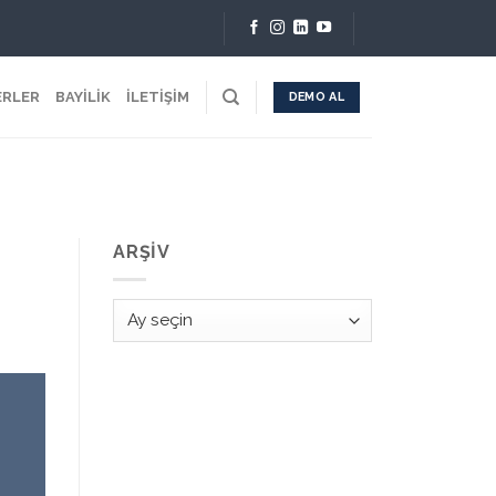
ERLER
BAYİLİK
İLETİŞİM
DEMO AL
ARŞIV
Arşiv