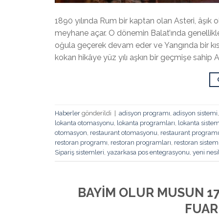
1890 yılında Rum bir kaptan olan Asteri, âşık ol
meyhane açar. O dönemin Balat’ında genellikle
oğula geçerek devam eder ve Yangında bir kısm
kokan hikâye yüz yılı aşkın bir geçmişe sahip 
Haberler
gönderildi
|
adisyon programı
,
adisyon sistemi
lokanta otomasyonu
,
lokanta programları
,
lokanta sistem
otomasyon
,
restaurant otomasyonu
,
restaurant programı
restoran programı
,
restoran programları
,
restoran sistem
Sipariş sistemleri
,
yazarkasa pos entegrasyonu
,
yeni nesi
BAYİM OLUR MUSUN 17.
FUARI