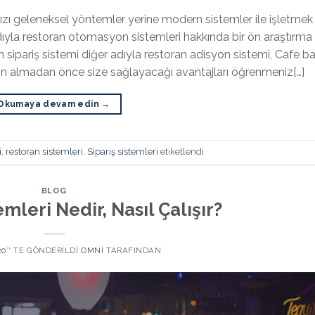
ızı geleneksel yöntemler yerine modern sistemler ile işletmek
 adıyla restoran otomasyon sistemleri hakkında bir ön araştırma
n sipariş sistemi diğer adıyla restoran adisyon sistemi, Cafe ba
atın almadan önce size sağlayacağı avantajları öğrenmeniz[…]
Okumaya devam edin
→
i
,
restoran sistemleri
,
Sipariş sistemleri
etiketlendi
BLOG
mleri Nedir, Nasıl Çalışır?
20
’' TE GÖNDERILDI
OMNI
TARAFINDAN