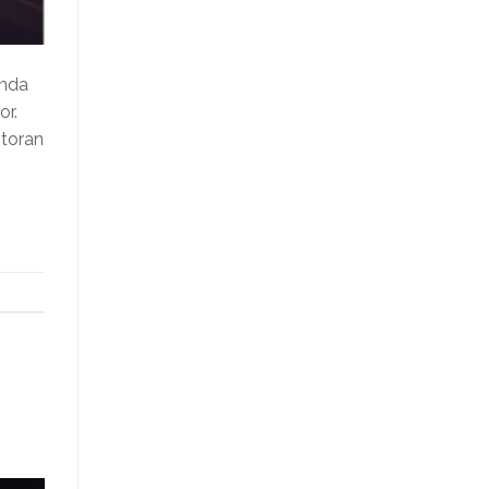
ında
or.
storan