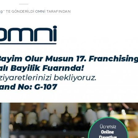
19
’' TE GÖNDERILDI
OMNI
TARAFINDAN