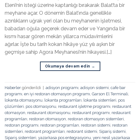
Eleni’nin isteği üzerine kaptanlığı bırakarak Balat’ta bir
meyhane açar. O dönemin Balat’ında genellikle
azınlıkların uğrak yeri olan bu meyhanenin işletmesi,
babadan oğula geçerek devam eder ve Yangında bir
kısmı hasar gören mekân yıllarca müdavimlerini
ağırlar. İşte bu tarih kokan hikâye yüz yılı aşkın bir
geçmişe sahip Agora Meyhanesi’nin hikayesi.[…]
Okumaya devam edin
→
Haberler
gönderildi
|
adisyon programı
,
adisyon sistemi
,
cafe bar
programı
,
en iyi restoran otomasyon programı
,
Garson El Terminali
,
lokanta otomasyonu
,
lokanta programları
,
lokanta sistemleri
,
pos
çözümleri
,
pos otomasyonu
,
restaurant işletme programı
,
restaurant
otomasyon
,
restaurant otomasyonu
,
restaurant programı
,
restaurant
programları
,
restoran otomasyon
,
restoran otomasyon sistemleri
,
restoran programı
,
restoran programları
,
restoran sistemi
,
restoran
sistemleri
,
restorant programları
,
restorant sistemi
,
Sipariş sistemi
,
Sipariş sistemleri
,
yazarkasa pos entegrasyonu
,
yeni nesil yazarkasa