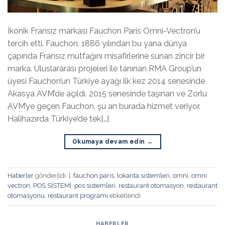
İkonik Fransız markası Fauchon Paris Omni-Vectron’u
tercih etti. Fauchon, 1886 yılından bu yana dünya
çapında Fransız mutfağını misafirlerine sunan zincir bir
marka. Uluslararası projeleri ile tanınan RMA Group’un
üyesi Fauchon’un Türkiye ayağı ilk kez 2014 senesinde
Akasya AVM’de açıldı. 2015 senesinde taşınan ve Zorlu
AVM’ye geçen Fauchon, şu an burada hizmet veriyor.
Halihazırda Türkiye’de tek[…]
Okumaya devam edin
→
Haberler
gönderildi
|
fauchon paris
,
lokanta sistemleri
,
omni
,
omni
vectron
,
POS SİSTEMİ
,
pos sistemleri
,
restaurant otomasyon
,
restaurant
otomasyonu
,
restaurant programı
etiketlendi
HABERLER