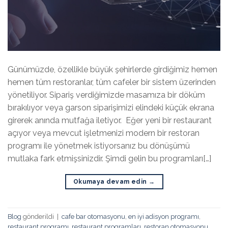
Günümüzde, özellikle büyük şehirlerde girdiğimiz hemen
hemen tüm restoranlar, tüm cafeler bir sistem üzerinden
yönetiliyor. Sipariş verdiğimizde masamıza bir döküm
bırakılıyor veya garson siparişimizi elindeki küçük ekrana
girerek anında mutfağa iletiyor. Eğer yeni bir restaurant
açıyor veya mevcut işletmenizi modern bir restoran
programı ile yönetmek istiyorsanız bu dönüşümü
mutlaka fark etmişsinizdir. Şimdi gelin bu programları[…]
Okumaya devam edin
→
Blog
gönderildi
|
cafe bar otomasyonu
,
en iyi adisyon programı
,
restaurant programı
,
restaurant programları
,
restoran otomasyonu
,