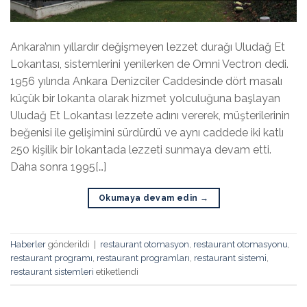
Ankara’nın yıllardır değişmeyen lezzet durağı Uludağ Et
Lokantası, sistemlerini yenilerken de Omni Vectron dedi.
1956 yılında Ankara Denizciler Caddesinde dört masalı
küçük bir lokanta olarak hizmet yolculuğuna başlayan
Uludağ Et Lokantası lezzete adını vererek, müşterilerinin
beğenisi ile gelişimini sürdürdü ve aynı caddede iki katlı
250 kişilik bir lokantada lezzeti sunmaya devam etti.
Daha sonra 1995[…]
Okumaya devam edin
→
Haberler
gönderildi
|
restaurant otomasyon
,
restaurant otomasyonu
,
restaurant programı
,
restaurant programları
,
restaurant sistemi
,
restaurant sistemleri
etiketlendi