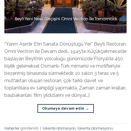
“Yarım Asırdır Etin Sanata Dönüştüğü Yer” Beyti Restoran,
Omni Vectron ile Devam dedi… 1945’te Küçükçekmece’de
başlayan Beyti’nin yolculuğu günümüzde Florya’da 450
kişilik geleneksel Osmanlı-Türk mimarisi ve motifleriyle
bezenmiş binasında sürmektedir. 10 salon 3 teras ve 5
mutfaktan oluşan restoran, çok farklı davet ve
toplantılara ev sahipliği yapmakta. Zaman zaman kralları,
başbakanları, film yıldızlarını ve dünya[…]
Okumaya devam edin
→
Haberler
gönderildi
|
lokanta otomasyon
,
lokanta otomasyonu
,