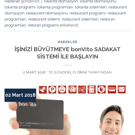
Haberler
gönderildi
|
lokanta otomasyon
,
lokanta otomasyonu
,
lokanta programı
,
lokanta programları
,
lokanta sistemleri
,
restaurant
otomasyon
,
restaurant otomasyonu
,
restaurant programı
,
restaurant
programları
,
restaurant sistemi
,
restaurant sistemleri
,
restoran
programları
,
retoran programı
etiketlendi
HABERLER
İŞİNİZİ BÜYÜTMEYE bonVito SADAKAT
SİSTEMİ İLE BAŞLAYIN
2 MART 2018
’' TE GÖNDERILDI
OMNI
TARAFINDAN
02 Mart 2018