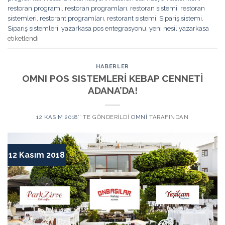
restoran programı
,
restoran programları
,
restoran sistemi
,
restoran
sistemleri
,
restorant programları
,
restorant sistemi
,
Sipariş sistemi
,
Sipariş sistemleri
,
yazarkasa pos entegrasyonu
,
yeni nesil yazarkasa
etiketlendi
HABERLER
OMNI POS SISTEMLERİ KEBAP CENNETİ
ADANA’DA!
12 KASIM 2018
’' TE GÖNDERILDI
OMNI
TARAFINDAN
12 Kasım 2018