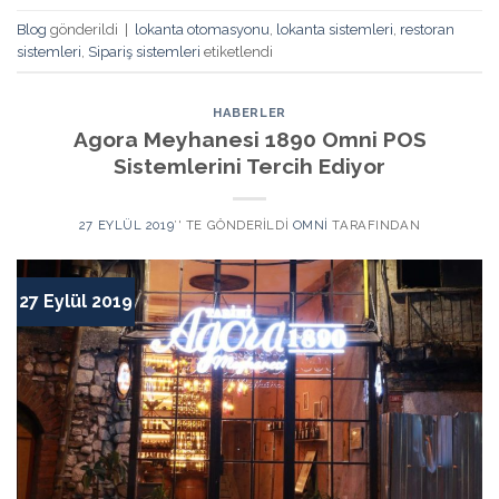
Blog
gönderildi
|
lokanta otomasyonu
,
lokanta sistemleri
,
restoran
sistemleri
,
Sipariş sistemleri
etiketlendi
HABERLER
Agora Meyhanesi 1890 Omni POS
Sistemlerini Tercih Ediyor
27 EYLÜL 2019
’' TE GÖNDERILDI
OMNI
TARAFINDAN
27 Eylül 2019