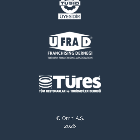
© Omni A.Ş.
2026