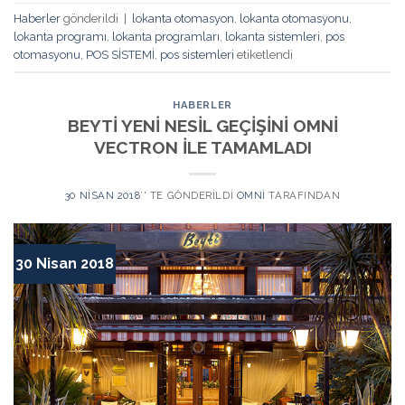
Haberler
gönderildi
|
lokanta otomasyon
,
lokanta otomasyonu
,
lokanta programı
,
lokanta programları
,
lokanta sistemleri
,
pos
otomasyonu
,
POS SİSTEMİ
,
pos sistemleri
etiketlendi
HABERLER
BEYTİ YENİ NESİL GEÇİŞİNİ OMNİ
VECTRON İLE TAMAMLADI
30 NISAN 2018
’' TE GÖNDERILDI
OMNI
TARAFINDAN
30 Nisan 2018