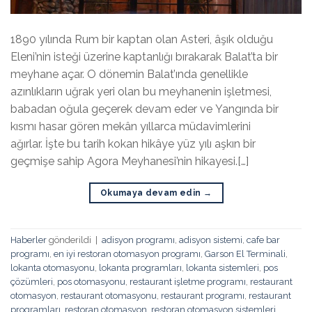
1890 yılında Rum bir kaptan olan Asteri, âşık olduğu
Eleni’nin isteği üzerine kaptanlığı bırakarak Balat’ta bir
meyhane açar. O dönemin Balat’ında genellikle
azınlıkların uğrak yeri olan bu meyhanenin işletmesi,
babadan oğula geçerek devam eder ve Yangında bir
kısmı hasar gören mekân yıllarca müdavimlerini
ağırlar. İşte bu tarih kokan hikâye yüz yılı aşkın bir
geçmişe sahip Agora Meyhanesi’nin hikayesi.[…]
Okumaya devam edin
→
Haberler
gönderildi
|
adisyon programı
,
adisyon sistemi
,
cafe bar
programı
,
en iyi restoran otomasyon programı
,
Garson El Terminali
,
lokanta otomasyonu
,
lokanta programları
,
lokanta sistemleri
,
pos
çözümleri
,
pos otomasyonu
,
restaurant işletme programı
,
restaurant
otomasyon
,
restaurant otomasyonu
,
restaurant programı
,
restaurant
programları
,
restoran otomasyon
,
restoran otomasyon sistemleri
,