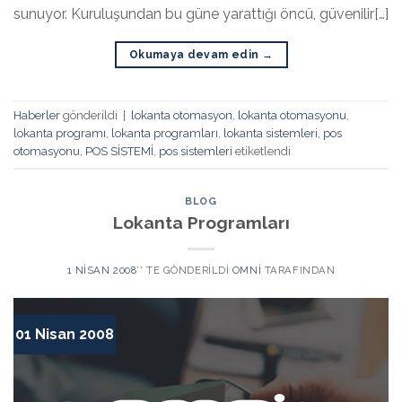
sunuyor. Kuruluşundan bu güne yarattığı öncü, güvenilir[…]
Okumaya devam edin
→
Haberler
gönderildi
|
lokanta otomasyon
,
lokanta otomasyonu
,
lokanta programı
,
lokanta programları
,
lokanta sistemleri
,
pos
otomasyonu
,
POS SİSTEMİ
,
pos sistemleri
etiketlendi
BLOG
Lokanta Programları
1 NISAN 2008
’' TE GÖNDERILDI
OMNI
TARAFINDAN
01 Nisan 2008