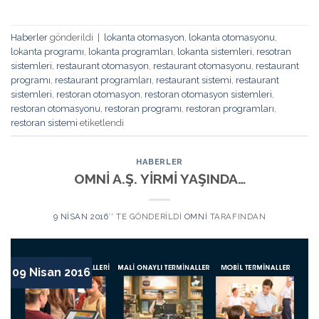
Haberler
gönderildi
|
lokanta otomasyon
,
lokanta otomasyonu
,
lokanta programı
,
lokanta programları
,
lokanta sistemleri
,
resotran
sistemleri
,
restaurant otomasyon
,
restaurant otomasyonu
,
restaurant
programı
,
restaurant programları
,
restaurant sistemi
,
restaurant
sistemleri
,
restoran otomasyon
,
restoran otomasyon sistemleri
,
restoran otomasyonu
,
restoran programı
,
restoran programları
,
restoran sistemi
etiketlendi
HABERLER
OMNİ A.Ş. YİRMİ YAŞINDA…
9 NISAN 2016
’' TE GÖNDERILDI
OMNI
TARAFINDAN
09 Nisan 2016